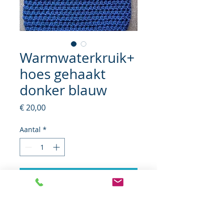
Warmwaterkruik+
hoes gehaakt
donker blauw
Prijs
€ 20,00
Aantal
*
In winkelwagen
Warmwaterkruik 1,7 liter
Gehaakte hoes met hals - 100%