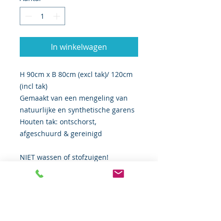
In winkelwagen
H 90cm x B 80cm (excl tak)/ 120cm
(incl tak)
Gemaakt van een mengeling van
natuurlijke en synthetische garens
Houten tak: ontschorst,
afgeschuurd & gereinigd
NIET wassen of stofzuigen!
LET OP: Dit item kan niet worden
verstuurd wegens de lengte van de
tak en risico op beschadiging. Dit
item kan daarom enkel worden